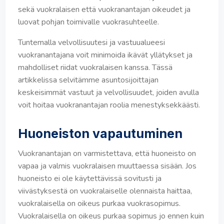
sekä vuokralaisen että vuokranantajan oikeudet ja
luovat pohjan toimivalle vuokrasuhteelle.
Tuntemalla velvollisuutesi ja vastuualueesi
vuokranantajana voit minimoida ikävät yllätykset ja
mahdolliset riidat vuokralaisen kanssa. Tässä
artikkelissa selvitämme asuntosijoittajan
keskeisimmät vastuut ja velvollisuudet, joiden avulla
voit hoitaa vuokranantajan roolia menestyksekkäästi.
Huoneiston vapautuminen
Vuokranantajan on varmistettava, että huoneisto on
vapaa ja valmis vuokralaisen muuttaessa sisään. Jos
huoneisto ei ole käytettävissä sovitusti ja
viivästyksestä on vuokralaiselle olennaista haittaa,
vuokralaisella on oikeus purkaa vuokrasopimus.
Vuokralaisella on oikeus purkaa sopimus jo ennen kuin