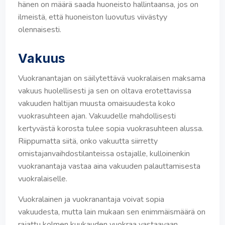
hänen on määrä saada huoneisto hallintaansa, jos on
ilmeistä, että huoneiston luovutus viivästyy
olennaisesti.
Vakuus
Vuokranantajan on säilytettävä vuokralaisen maksama
vakuus huolellisesti ja sen on oltava erotettavissa
vakuuden haltijan muusta omaisuudesta koko
vuokrasuhteen ajan. Vakuudelle mahdollisesti
kertyvästä korosta tulee sopia vuokrasuhteen alussa.
Riippumatta siitä, onko vakuutta siirretty
omistajanvaihdostilanteissa ostajalle, kulloinenkin
vuokranantaja vastaa aina vakuuden palauttamisesta
vuokralaiselle.
Vuokralainen ja vuokranantaja voivat sopia
vakuudesta, mutta lain mukaan sen enimmäismäärä on
rajattu kolmen kuukauden vuokraa vastaavaan