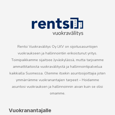
Rentsi Vuokravälitys Oy LKV on sijoitusasuntojen
vuokraukseen ja hallinnointiin erikoistunut yritys.
Toimipaikkamme sijaitsee Jyväskylässä,
mutta tarjoamme
ammattitaitoista vuokravälitystä ja hallinnointipalvelua
kaikkialla Suomessa.
Olemme itsekin asuntosijoittajia joten
ymmärrämme vuokranantajien tarpeet – Hoidamme
asuntosi vuokrauksen ja hallinnoinnin
aivan kuin se olisi
omamme.
Vuokranantajalle