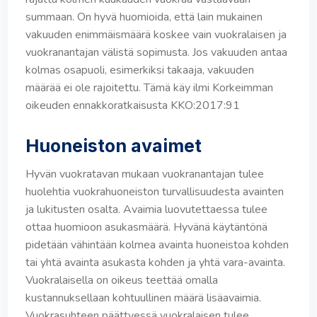
summaan. On hyvä huomioida, että lain mukainen
vakuuden enimmäismäärä koskee vain vuokralaisen ja
vuokranantajan välistä sopimusta. Jos vakuuden antaa
kolmas osapuoli, esimerkiksi takaaja, vakuuden
määrää ei ole rajoitettu. Tämä käy ilmi Korkeimman
oikeuden ennakkoratkaisusta KKO:2017:91
Huoneiston avaimet
Hyvän vuokratavan mukaan vuokranantajan tulee
huolehtia vuokrahuoneiston turvallisuudesta avainten
ja lukitusten osalta. Avaimia luovutettaessa tulee
ottaa huomioon asukasmäärä. Hyvänä käytäntönä
pidetään vähintään kolmea avainta huoneistoa kohden
tai yhtä avainta asukasta kohden ja yhtä vara-avainta.
Vuokralaisella on oikeus teettää omalla
kustannuksellaan kohtuullinen määrä lisäavaimia.
Vuokrasuhteen päättyessä vuokralaisen tulee