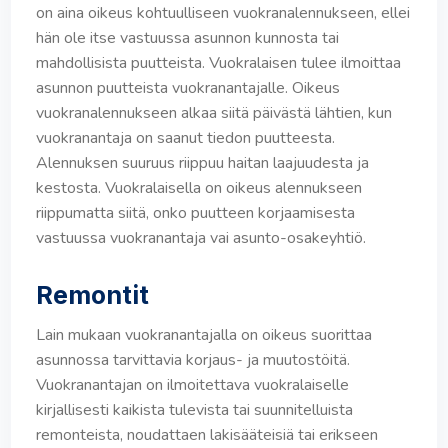
on aina oikeus kohtuulliseen vuokranalennukseen, ellei
hän ole itse vastuussa asunnon kunnosta tai
mahdollisista puutteista. Vuokralaisen tulee ilmoittaa
asunnon puutteista vuokranantajalle. Oikeus
vuokranalennukseen alkaa siitä päivästä lähtien, kun
vuokranantaja on saanut tiedon puutteesta.
Alennuksen suuruus riippuu haitan laajuudesta ja
kestosta. Vuokralaisella on oikeus alennukseen
riippumatta siitä, onko puutteen korjaamisesta
vastuussa vuokranantaja vai asunto-osakeyhtiö.
Remontit
Lain mukaan vuokranantajalla on oikeus suorittaa
asunnossa tarvittavia korjaus- ja muutostöitä.
Vuokranantajan on ilmoitettava vuokralaiselle
kirjallisesti kaikista tulevista tai suunnitelluista
remonteista, noudattaen lakisääteisiä tai erikseen