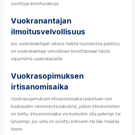
sovittuja ilmoitusaikoja
Vuokranantajan
ilmoitusvelvollisuus
Jos vuokranantajan oikeus hallita huoneistoa päättyy,
on vuokranantaja velvollinen ilmoittamaan tästä
viipymättä vuokralaiselle.
Vuokrasopimuksen
irtisanomisaika
Vuokrasopimuksen irtisanomisaika lasketaan sen
kuukauden viimeisestä päivästä, jolloin irtisanominen
on tehty. Irtisanomisaika voi kuitenkin olla pidempi tai
lyhyempi, jos siitä on sovittu erikseen tai laki määrää
toisin.