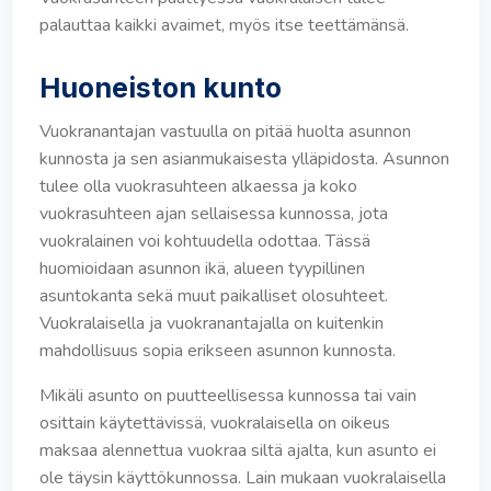
palauttaa kaikki avaimet, myös itse teettämänsä.
Huoneiston kunto
Vuokranantajan vastuulla on pitää huolta asunnon
kunnosta ja sen asianmukaisesta ylläpidosta. Asunnon
tulee olla vuokrasuhteen alkaessa ja koko
vuokrasuhteen ajan sellaisessa kunnossa, jota
vuokralainen voi kohtuudella odottaa. Tässä
huomioidaan asunnon ikä, alueen tyypillinen
asuntokanta sekä muut paikalliset olosuhteet.
Vuokralaisella ja vuokranantajalla on kuitenkin
mahdollisuus sopia erikseen asunnon kunnosta.
Mikäli asunto on puutteellisessa kunnossa tai vain
osittain käytettävissä, vuokralaisella on oikeus
maksaa alennettua vuokraa siltä ajalta, kun asunto ei
ole täysin käyttökunnossa. Lain mukaan vuokralaisella