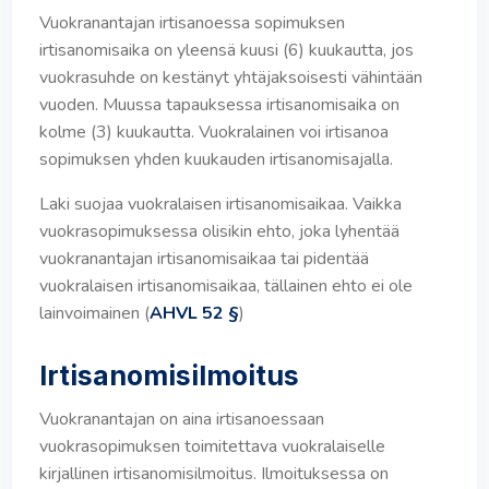
Vuokranantajan irtisanoessa sopimuksen
irtisanomisaika on yleensä kuusi (6) kuukautta, jos
vuokrasuhde on kestänyt yhtäjaksoisesti vähintään
vuoden. Muussa tapauksessa irtisanomisaika on
kolme (3) kuukautta. Vuokralainen voi irtisanoa
sopimuksen yhden kuukauden irtisanomisajalla.
Laki suojaa vuokralaisen irtisanomisaikaa. Vaikka
vuokrasopimuksessa olisikin ehto, joka lyhentää
vuokranantajan irtisanomisaikaa tai pidentää
vuokralaisen irtisanomisaikaa, tällainen ehto ei ole
lainvoimainen (
AHVL 52 §
)
Irtisanomisilmoitus
Vuokranantajan on aina irtisanoessaan
vuokrasopimuksen toimitettava vuokralaiselle
kirjallinen irtisanomisilmoitus. Ilmoituksessa on