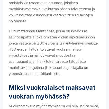
omistaisikin useamman asunnon, jokainen
myöhästynyt maksu vaikuttaa hänen talouteensa ja
voi vaikeuttaa esimerkiksi vastikkeiden tai lainojen
hoitamista.”
Puhumattakaan tilanteesta, jossa on kyseessä
asuntosijoittaja joka omistaa yhden sijoitusasunnon
jonka vastike on 200 euroa ja lainanlyhennys pankille
450 euroa. Tällöin toistuvat vuokranmaksun
viivästykset ja häiriöt voivat muodostaa
asuntosijoittajan henkilökohtaiselle taloudelle
merkittäviä ongelmia (toki asuntosijoittajalla on
yleensä kassaa hätätilanteisiin).
Miksi vuokralaiset maksavat
vuokran myöhässä?
Vuokranmaksun myöhästymiseen voi olla useita syitä,