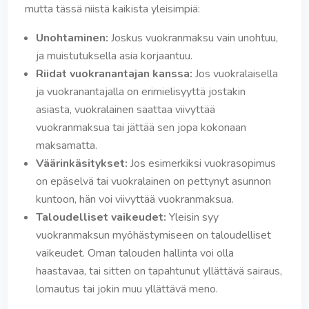
mutta tässä niistä kaikista yleisimpiä:
Unohtaminen:
Joskus vuokranmaksu vain unohtuu,
ja muistutuksella asia korjaantuu.
Riidat vuokranantajan kanssa:
Jos vuokralaisella
ja vuokranantajalla on erimielisyyttä jostakin
asiasta, vuokralainen saattaa viivyttää
vuokranmaksua tai jättää sen jopa kokonaan
maksamatta.
Väärinkäsitykset:
Jos esimerkiksi vuokrasopimus
on epäselvä tai vuokralainen on pettynyt asunnon
kuntoon, hän voi viivyttää vuokranmaksua.
Taloudelliset vaikeudet:
Yleisin syy
vuokranmaksun myöhästymiseen on taloudelliset
vaikeudet. Oman talouden hallinta voi olla
haastavaa, tai sitten on tapahtunut yllättävä sairaus,
lomautus tai jokin muu yllättävä meno.