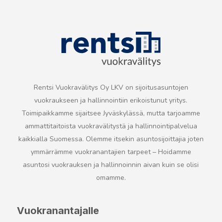
Rentsi Vuokravälitys Oy LKV on sijoitusasuntojen
vuokraukseen ja hallinnointiin erikoistunut yritys.
Toimipaikkamme sijaitsee Jyväskylässä,
mutta tarjoamme
ammattitaitoista vuokravälitystä ja hallinnointipalvelua
kaikkialla Suomessa.
Olemme itsekin asuntosijoittajia joten
ymmärrämme vuokranantajien tarpeet – Hoidamme
asuntosi vuokrauksen ja hallinnoinnin
aivan kuin se olisi
omamme.
Vuokranantajalle