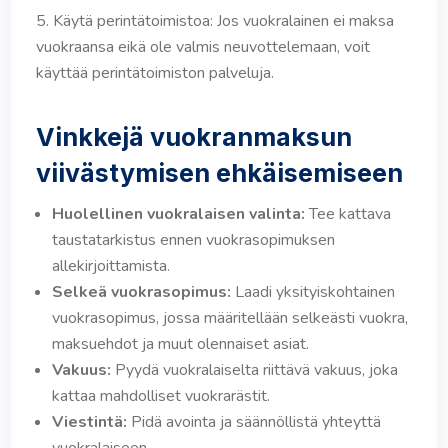
Käytä perintätoimistoa: Jos vuokralainen ei maksa
vuokraansa eikä ole valmis neuvottelemaan, voit
käyttää perintätoimiston palveluja.
Vinkkejä vuokranmaksun
viivästymisen ehkäisemiseen
Huolellinen vuokralaisen valinta:
Tee kattava
taustatarkistus ennen vuokrasopimuksen
allekirjoittamista.
Selkeä vuokrasopimus:
Laadi yksityiskohtainen
vuokrasopimus, jossa määritellään selkeästi vuokra,
maksuehdot ja muut olennaiset asiat.
Vakuus:
Pyydä vuokralaiselta riittävä vakuus, joka
kattaa mahdolliset vuokrarästit.
Viestintä:
Pidä avointa ja säännöllistä yhteyttä