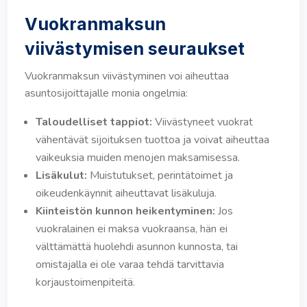
Vuokranmaksun
viivästymisen seuraukset
Vuokranmaksun viivästyminen voi aiheuttaa
asuntosijoittajalle monia ongelmia:
Taloudelliset tappiot:
Viivästyneet vuokrat
vähentävät sijoituksen tuottoa ja voivat aiheuttaa
vaikeuksia muiden menojen maksamisessa.
Lisäkulut:
Muistutukset, perintätoimet ja
oikeudenkäynnit aiheuttavat lisäkuluja.
Kiinteistön kunnon heikentyminen:
Jos
vuokralainen ei maksa vuokraansa, hän ei
välttämättä huolehdi asunnon kunnosta, tai
omistajalla ei ole varaa tehdä tarvittavia
korjaustoimenpiteitä.