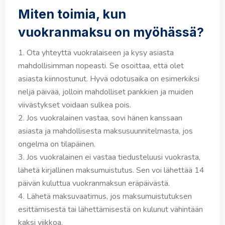
Miten toimia, kun
vuokranmaksu on myöhässä?
Ota yhteyttä vuokralaiseen ja kysy asiasta
mahdollisimman nopeasti. Se osoittaa, että olet
asiasta kiinnostunut. Hyvä odotusaika on esimerkiksi
neljä päivää, jolloin mahdolliset pankkien ja muiden
viivästykset voidaan sulkea pois.
Jos vuokralainen vastaa, sovi hänen kanssaan
asiasta ja mahdollisesta maksusuunnitelmasta, jos
ongelma on tilapäinen.
Jos vuokralainen ei vastaa tiedusteluusi vuokrasta,
lähetä kirjallinen maksumuistutus. Sen voi lähettää 14
päivän kuluttua vuokranmaksun eräpäivästä.
Lähetä maksuvaatimus, jos maksumuistutuksen
esittämisestä tai lähettämisestä on kulunut vähintään
kaksi viikkoa.