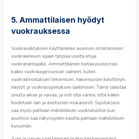
5. Ammattilaisen hyödyt
vuokrauksessa
Vuokravälityksen käyttäminen asunnon omatoimisen
vuokraamisen sijaan tarjoaa useita etuja
vuokranantajalle. Ammattilainen hoitaa puolestasi
kaikki vuokrausprosessin vaiheet, kuten
vuokrailmoituksen tekemisen, hakemusten käsittelyn,
näytöt ja vuokrasopimuksen laatimisen. Tämä säästää
sinulta aikaa ja vaivaa, ja voit olla varma, että kaikki
hoidetaan lain ja asetusten mukaisesti. Sijoituksesi
saa myös parhaan mahdollisen vuokratuoton kun
asuntosi saa näkyvyyden kautta parhaan mahdollisen
kysynnän.
Ajan ja vaivan säästämisen lisäksi keskeisimpänä