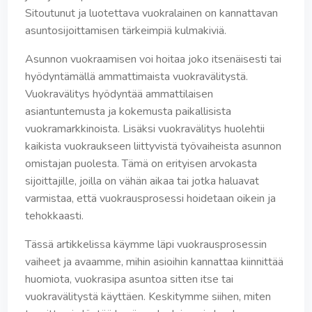
Sitoutunut ja luotettava vuokralainen on kannattavan
asuntosijoittamisen tärkeimpiä kulmakiviä.
Asunnon vuokraamisen voi hoitaa joko itsenäisesti tai
hyödyntämällä ammattimaista vuokravälitystä.
Vuokravälitys hyödyntää ammattilaisen
asiantuntemusta ja kokemusta paikallisista
vuokramarkkinoista. Lisäksi vuokravälitys huolehtii
kaikista vuokraukseen liittyvistä työvaiheista asunnon
omistajan puolesta. Tämä on erityisen arvokasta
sijoittajille, joilla on vähän aikaa tai jotka haluavat
varmistaa, että vuokrausprosessi hoidetaan oikein ja
tehokkaasti.
Tässä artikkelissa käymme läpi vuokrausprosessin
vaiheet ja avaamme, mihin asioihin kannattaa kiinnittää
huomiota, vuokrasipa asuntoa sitten itse tai
vuokravälitystä käyttäen. Keskitymme siihen, miten