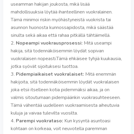
useamman hakijan joukosta, mikä lisää
mahdollisuuksia löytää ihanteellinen vuokralainen.
Tämä minimoi riskin myöhästyneistä vuokrista tai
asunnon huonosta kunnossapidosta, mikä säästää
sinulta sekä aikaa että rahaa pitkällä tähtäimellä.
Nopeampi vuokrausprosessi:
Mitä useampi
hakija, sitä todennäköisemmin löydät sopivan
vuokralaisen nopeasti.Tämä ehkäisee tyhjiä kuukausia,
jotka syövät sijoituksesi tuottoa.
Pidempiaikaiset vuokralaiset:
Mitä enemmän
hakijoita, sitä todennäköisemmin löydät vuokralaisen
joka etsii itselleen kotia pidemmäksi aikaa, ja on
valmis sitoutumaan pidempäänkin vuokrasuhteeseen.
Tämä vähentää uudelleen vuokraamisesta aiheutuvia
kuluja ja vaivaa tulevilta vuosilta.
Parempi vuokrataso:
Kun kysyntä asuntoasi
kohtaan on korkeaa, voit neuvotella paremman