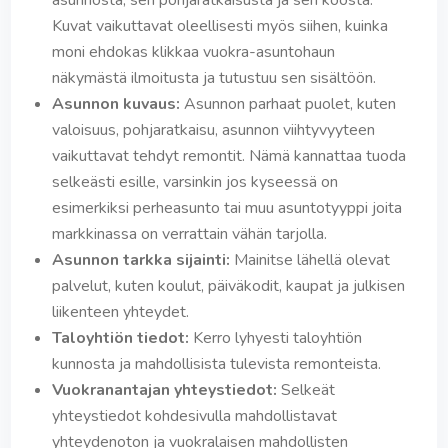
asunnosta, sen pohjaratkaisusta ja sen koosta.
Kuvat vaikuttavat oleellisesti myös siihen, kuinka
moni ehdokas klikkaa vuokra-asuntohaun
näkymästä ilmoitusta ja tutustuu sen sisältöön.
Asunnon kuvaus:
Asunnon parhaat puolet, kuten
valoisuus, pohjaratkaisu, asunnon viihtyvyyteen
vaikuttavat tehdyt remontit. Nämä kannattaa tuoda
selkeästi esille, varsinkin jos kyseessä on
esimerkiksi perheasunto tai muu asuntotyyppi joita
markkinassa on verrattain vähän tarjolla.
Asunnon tarkka sijainti:
Mainitse lähellä olevat
palvelut, kuten koulut, päiväkodit, kaupat ja julkisen
liikenteen yhteydet.
Taloyhtiön tiedot:
Kerro lyhyesti taloyhtiön
kunnosta ja mahdollisista tulevista remonteista.
Vuokranantajan yhteystiedot:
Selkeät
yhteystiedot kohdesivulla mahdollistavat
yhteydenoton ja vuokralaisen mahdollisten