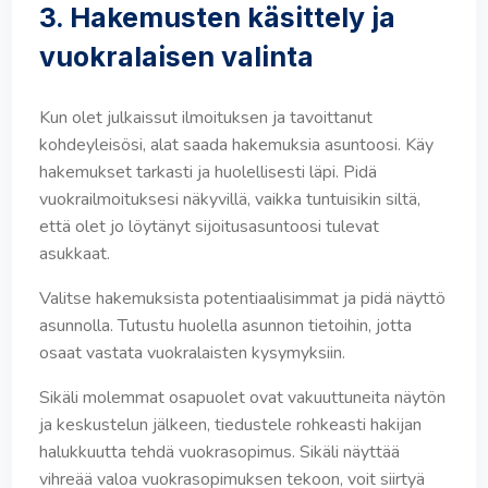
3. Hakemusten käsittely ja
vuokralaisen valinta
Kun olet julkaissut ilmoituksen ja tavoittanut
kohdeyleisösi, alat saada hakemuksia asuntoosi. Käy
hakemukset tarkasti ja huolellisesti läpi. Pidä
vuokrailmoituksesi näkyvillä, vaikka tuntuisikin siltä,
että olet jo löytänyt sijoitusasuntoosi tulevat
asukkaat.
Valitse hakemuksista potentiaalisimmat ja pidä näyttö
asunnolla. Tutustu huolella asunnon tietoihin, jotta
osaat vastata vuokralaisten kysymyksiin.
Sikäli molemmat osapuolet ovat vakuuttuneita näytön
ja keskustelun jälkeen, tiedustele rohkeasti hakijan
halukkuutta tehdä vuokrasopimus. Sikäli näyttää
vihreää valoa vuokrasopimuksen tekoon, voit siirtyä