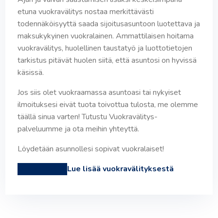
etuna vuokravälitys nostaa merkittävästi
todennäköisyyttä saada sijoitusasuntoon luotettava ja
maksukykyinen vuokralainen. Ammattilaisen hoitama
vuokravälitys, huolellinen taustatyö ja luottotietojen
tarkistus pitävät huolen siitä, että asuntosi on hyvissä
käsissä.
Jos siis olet vuokraamassa asuntoasi tai nykyiset
ilmoituksesi eivät tuota toivottua tulosta, me olemme
täällä sinua varten! Tutustu Vuokravälitys-
palveluumme ja ota meihin yhteyttä.
Löydetään asunnollesi sopivat vuokralaiset!
Ota yhteyttä!
Lue lisää vuokravälityksestä