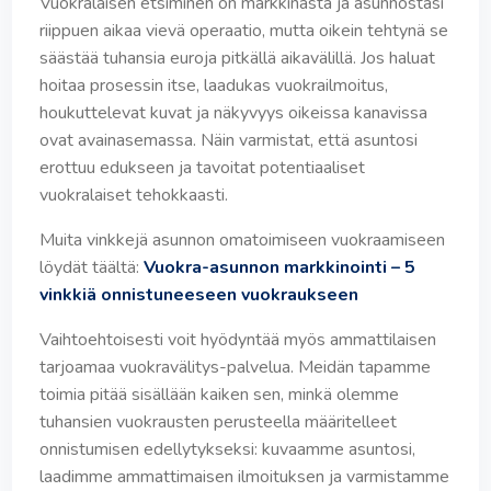
Vuokralaisen etsiminen on markkinasta ja asunnostasi
riippuen aikaa vievä operaatio, mutta oikein tehtynä se
säästää tuhansia euroja pitkällä aikavälillä. Jos haluat
hoitaa prosessin itse, laadukas vuokrailmoitus,
houkuttelevat kuvat ja näkyvyys oikeissa kanavissa
ovat avainasemassa. Näin varmistat, että asuntosi
erottuu edukseen ja tavoitat potentiaaliset
vuokralaiset tehokkaasti.
Muita vinkkejä asunnon omatoimiseen vuokraamiseen
löydät täältä:
Vuokra-asunnon markkinointi – 5
vinkkiä onnistuneeseen vuokraukseen
Vaihtoehtoisesti voit hyödyntää myös ammattilaisen
tarjoamaa vuokravälitys-palvelua. Meidän tapamme
toimia pitää sisällään kaiken sen, minkä olemme
tuhansien vuokrausten perusteella määritelleet
onnistumisen edellytykseksi: kuvaamme asuntosi,
laadimme ammattimaisen ilmoituksen ja varmistamme