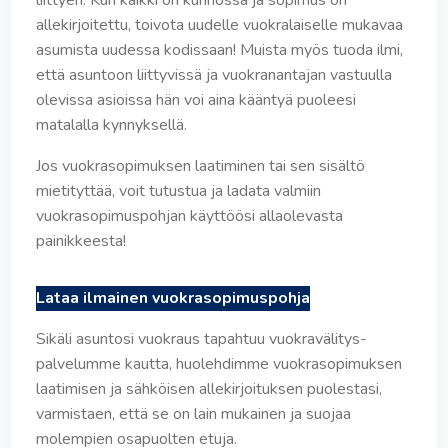
liittyen. Kun kaikki on kunnossa ja sopimus on
allekirjoitettu, toivota uudelle vuokralaiselle mukavaa
asumista uudessa kodissaan! Muista myös tuoda ilmi,
että asuntoon liittyvissä ja vuokranantajan vastuulla
olevissa asioissa hän voi aina kääntyä puoleesi
matalalla kynnyksellä.
Jos vuokrasopimuksen laatiminen tai sen sisältö
mietityttää, voit tutustua ja ladata valmiin
vuokrasopimuspohjan käyttöösi allaolevasta
painikkeesta!
Lataa ilmainen vuokrasopimuspohja
Sikäli asuntosi vuokraus tapahtuu vuokravälitys-
palvelumme kautta, huolehdimme vuokrasopimuksen
laatimisen ja sähköisen allekirjoituksen puolestasi,
varmistaen, että se on lain mukainen ja suojaa
molempien osapuolten etuja.