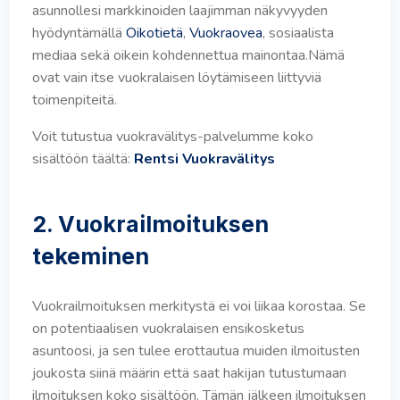
asunnollesi markkinoiden laajimman näkyvyyden
hyödyntämällä
Oikotietä
,
Vuokraovea
, sosiaalista
mediaa sekä oikein kohdennettua mainontaa.Nämä
ovat vain itse vuokralaisen löytämiseen liittyviä
toimenpiteitä.
Voit tutustua vuokravälitys-palvelumme koko
sisältöön täältä:
Rentsi Vuokravälitys
2. Vuokrailmoituksen
tekeminen
Vuokrailmoituksen merkitystä ei voi liikaa korostaa. Se
on potentiaalisen vuokralaisen ensikosketus
asuntoosi, ja sen tulee erottautua muiden ilmoitusten
joukosta siinä määrin että saat hakijan tutustumaan
ilmoituksen koko sisältöön. Tämän jälkeen ilmoituksen