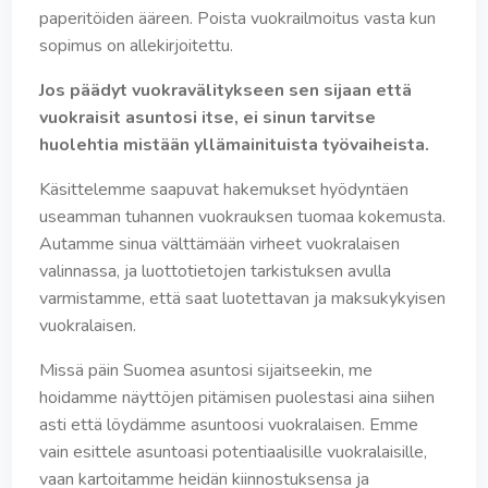
paperitöiden ääreen. Poista vuokrailmoitus vasta kun
sopimus on allekirjoitettu.
Jos päädyt vuokravälitykseen sen sijaan että
vuokraisit asuntosi itse, ei sinun tarvitse
huolehtia mistään yllämainituista työvaiheista.
Käsittelemme saapuvat hakemukset hyödyntäen
useamman tuhannen vuokrauksen tuomaa kokemusta.
Autamme sinua välttämään virheet vuokralaisen
valinnassa, ja luottotietojen tarkistuksen avulla
varmistamme, että saat luotettavan ja maksukykyisen
vuokralaisen.
Missä päin Suomea asuntosi sijaitseekin, me
hoidamme näyttöjen pitämisen puolestasi aina siihen
asti että löydämme asuntoosi vuokralaisen. Emme
vain esittele asuntoasi potentiaalisille vuokralaisille,
vaan kartoitamme heidän kiinnostuksensa ja