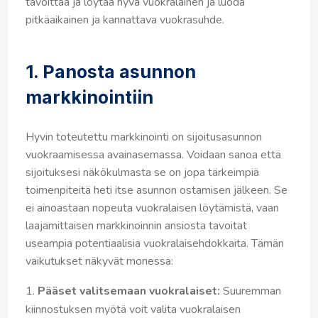
tavoittaa ja löytää hyvä vuokralainen ja luoda
pitkäaikainen ja kannattava vuokrasuhde.
1. Panosta asunnon
markkinointiin
Hyvin toteutettu markkinointi on sijoitusasunnon
vuokraamisessa avainasemassa. Voidaan sanoa että
sijoituksesi näkökulmasta se on jopa tärkeimpiä
toimenpiteitä heti itse asunnon ostamisen jälkeen. Se
ei ainoastaan nopeuta vuokralaisen löytämistä, vaan
laajamittaisen markkinoinnin ansiosta tavoitat
useampia potentiaalisia vuokralaisehdokkaita. Tämän
vaikutukset näkyvät monessa:
Pääset valitsemaan vuokralaiset:
Suuremman
kiinnostuksen myötä voit valita vuokralaisen